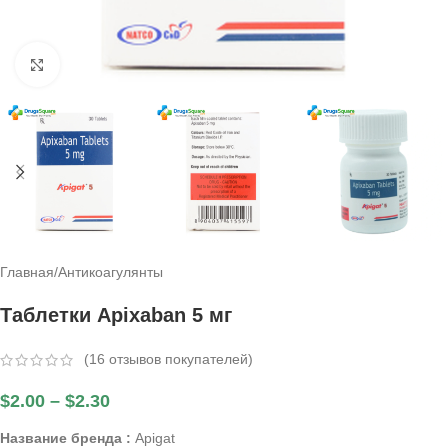
Click to enlarge
Главная
/
Антикоагулянты
Таблетки Apixaban 5 мг
(
16
отзывов покупателей)
$
2.00
–
$
2.30
Название бренда :
Apigat