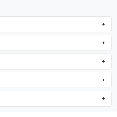
+
+
+
+
+