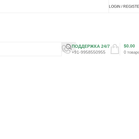
LOGIN / REGIST
$
0.00
ПОДДЕРЖКА 24/7
+91-9958550955
0
товар