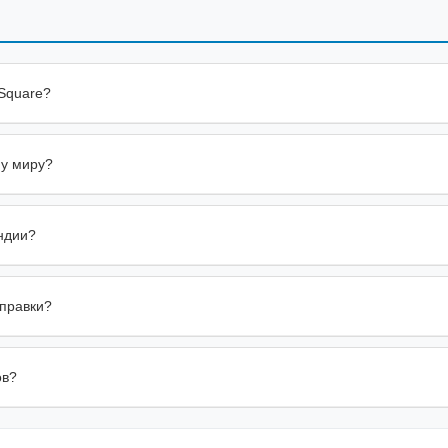
 Square?
му миру?
Индии?
тправки?
ов?