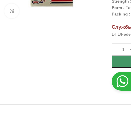
Strength 
Form :
Та
Click to enlarge
Packing :
Службы
DHL/Fedex