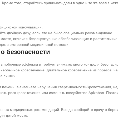
 Кроме того, старайтесь принимать дозы в одно и то же время ка
дицинской консультации.
йте двойную дозу, если это не было специально рекомендовано.
нимаете, включая безрецептурные обезболивающие и растительные 
здок и экстренной медицинской помощи.
о безопасности
ать побочные эффекты и требует внимательного контроля безопасн
необычное кровотечение, длительное кровотечение из порезов, час
е синяки.
или печени, в анамнезе нарушения свертываемости/кровотечения, 
ать риск кровотечения или изменять воздействие Apixaban. Поэто
ьных медицинских рекомендаций. Всегда сообщайте врачу о берем
ля детей месте.