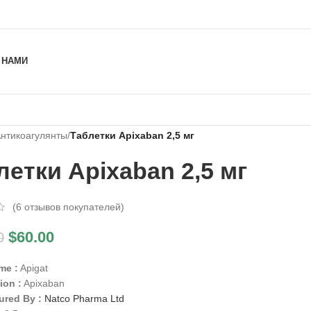
 НАМИ
нтикоагулянты
/
Таблетки Apixaban 2,5 мг
летки Apixaban 2,5 мг
(
6
отзывов покупателей)
$
60.00
0
me :
Apigat
ion :
Apixaban
ured By :
Natco Pharma Ltd