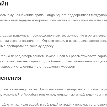
айн
ельному назначению врача, Drugs Square поддерживает междунаро
онлайн
подтвердите дозировку, количество и схему приема точно т
агодаря надежным производственным возможностям и организованн
ниями страны назначения. Однако правила ввоза различаются в зав
ные препараты по вашему адресу.
тегорию перед оформлением заказа. Если вы рассматриваете вари
и в рамках местных правил. Для более общего понимания процесса
ка адреса и отслеживание отправления курьером.
менения
ют как
антикоагулянты
. Врачи назначают лекарства этого класса 
у используйте Apixaban только под медицинским наблюдением и то
 таблетку, запивая водой, и соблюдайте график приема, установ