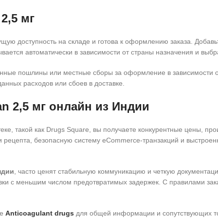
2,5 мг
ущую доступность на складе и готова к оформлению заказа. Добавь
вается автоматически в зависимости от страны назначения и выбр
женные пошлины или местные сборы за оформление в зависимости 
анных расходов или сбоев в доставке.
n 2,5 мг онлайн из Индии
птеке, такой как Drugs Square, вы получаете конкурентные цены, 
 рецепта, безопасную систему eCommerce-транзакций и выстроен
ндии
, часто ценят стабильную коммуникацию и четкую документац
вки с меньшим числом предотвратимых задержек. С правилами зака
те
Anticoagulant drugs
для общей информации и сопутствующих тов