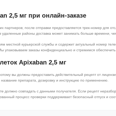
an 2,5 мг при онлайн-заказе
х партнеров; после отправки предоставляется трек-номер для отс
 удаленные районы доставка может занимать больше времени, чем
аниям местной курьерской службы и содержит актуальный номер тел
. Мы упаковываем заказы конфиденциально и стремимся обеспечить
еток Apixaban 2,5 мг
оэтому вы должны предоставить действительный рецепт от лиценз
 название препарата, дозировку и инструкцию по применению.
те должно совпадать с данными получателя. Если рецепт неразбо
ованный процесс проверки поддерживает безопасный отпуск и со