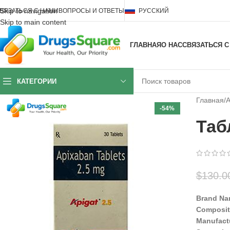
Skip to navigation
ВЯЗАТЬСЯ С НАМИ
ВОПРОСЫ И ОТВЕТЫ
РУССКИЙ
Skip to main content
ГЛАВНАЯ
О НАС
СВЯЗАТЬСЯ С
КАТЕГОРИИ
Главная
/
А
-54%
Таб
$
130.0
Brand Na
Composit
Manufact