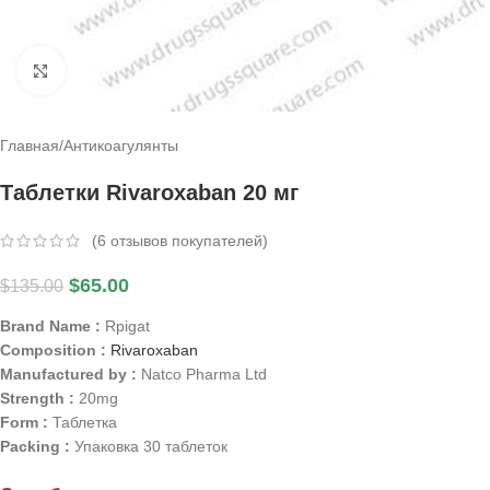
Click to enlarge
Главная
/
Антикоагулянты
Таблетки Rivaroxaban 20 мг
(
6
отзывов покупателей)
$
65.00
$
135.00
Brand Name :
Rpigat
Composition :
Rivaroxaban
Manufactured by :
Natco Pharma Ltd
Strength :
20mg
Form :
Таблетка
Packing :
Упаковка 30 таблеток