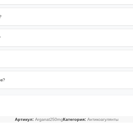
?
?
ов?
Артикул:
Arganat250mg
Категория:
Антикоагулянты