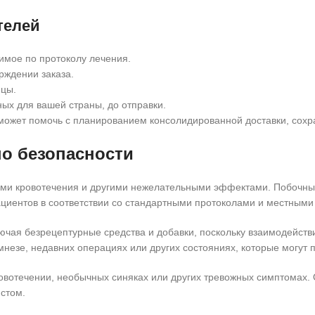
телей
имое по протоколу лечения.
рждении заказа.
ицы.
ых для вашей страны, до отправки.
e может помочь с планированием консолидированной доставки, сох
о безопасности
сками кровотечения и другими нежелательными эффектами. Побочны
ациентов в соответствии со стандартными протоколами и местным
чая безрецептурные средства и добавки, поскольку взаимодейств
езе, недавних операциях или других состояниях, которые могут п
вотечении, необычных синяках или других тревожных симптомах.
стом.