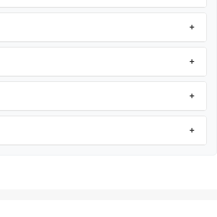
+
+
+
+