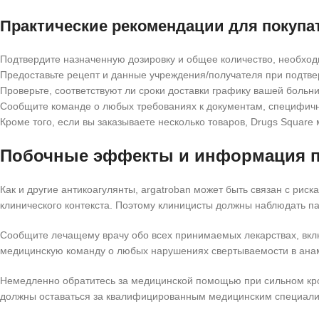
Практические рекомендации для покупа
Подтвердите назначенную дозировку и общее количество, необход
Предоставьте рецепт и данные учреждения/получателя при подтве
Проверьте, соответствуют ли сроки доставки графику вашей больн
Сообщите команде о любых требованиях к документам, специфичн
Кроме того, если вы заказываете несколько товаров, Drugs Squar
Побочные эффекты и информация п
Как и другие антикоагулянты, argatroban может быть связан с ри
клинического контекста. Поэтому клиницисты должны наблюдать п
Сообщите лечащему врачу обо всех принимаемых лекарствах, вклю
медицинскую команду о любых нарушениях свертываемости в анамн
Немедленно обратитесь за медицинской помощью при сильном кро
должны оставаться за квалифицированным медицинским специали