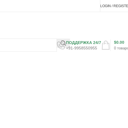
LOGIN / REGIST
$
0.00
ПОДДЕРЖКА 24/7
+91-9958550955
0
товар