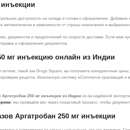
г инъекции
туальную доступность на складе и готова к оформлению. Добавьте 
я автоматически в зависимости от страны назначения и выбранного
ики, документов и предпочтений по скорости доставки. Если вам н
отправки и оформления документов.
250 мг инъекцию онлайн из Индии
т-аптеке, такой как Drugs Square, вы получаете конкурентные це
с проверки рецепта, безопасную систему eCommerce-транзакций и
и
Аргатробан 250 мг инъекции из Индии
из-за надёжной экспортн
ерики
, мы проведём вас через пошаговый процесс, чтобы докумен
азов Аргатробан 250 мг инъекции
тавки в зависимости от страны назначения, где это доступно. Сро