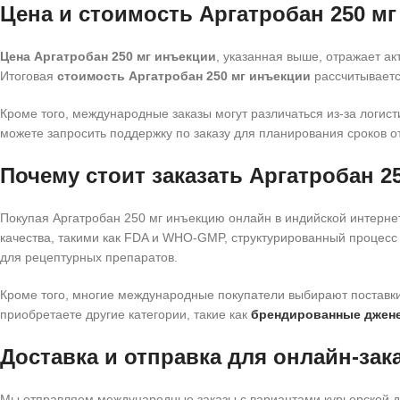
Цена и стоимость Аргатробан 250 м
Цена Аргатробан 250 мг инъекции
, указанная выше, отражает ак
Итоговая
стоимость Аргатробан 250 мг инъекции
рассчитываетс
Кроме того, международные заказы могут различаться из-за логист
можете запросить поддержку по заказу для планирования сроков 
Почему стоит заказать Аргатробан 
Покупая Аргатробан 250 мг инъекцию онлайн в индийской интерне
качества, такими как FDA и WHO-GMP, структурированный процес
для рецептурных препаратов.
Кроме того, многие международные покупатели выбирают поставк
приобретаете другие категории, такие как
брендированные джен
Доставка и отправка для онлайн-зак
Мы отправляем международные заказы с вариантами курьерской дос