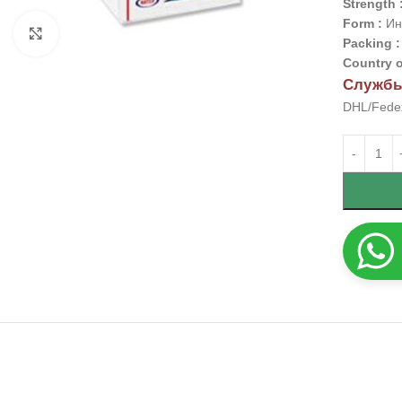
Strength 
Form :
Ин
Click to enlarge
Packing 
Country o
Службы
DHL/Fedex