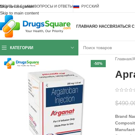
Skip to navigation
ВЯЗАТЬСЯ С НАМИ
ВОПРОСЫ И ОТВЕТЫ
РУССКИЙ
Skip to main content
ГЛАВНАЯ
О НАС
СВЯЗАТЬСЯ С
КАТЕГОРИИ
Главная
/
А
-50%
Арг
$
490.0
Brand Na
Composit
Manufact