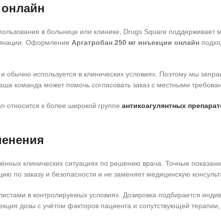
 онлайн
пользования в больнице или клинике, Drugs Square поддерживает
рдинации. Оформление
Аргатробан 250 мг инъекции онлайн
подхо
 и обычно используется в клинических условиях. Поэтому мы зап
аша команда может помочь согласовать заказ с местными требован
an относится к более широкой группе
антикоагулянтных препарат
менения
лённых клинических ситуациях по решению врача. Точные показани
ию по заказу и безопасности и не заменяет медицинскую консуль
стами в контролируемых условиях. Дозировка подбирается индиви
екция дозы с учётом факторов пациента и сопутствующей терапии,