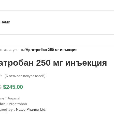
 НАМИ
нтикоагулянты
/
Аргатробан 250 мг инъекция
атробан 250 мг инъекция
(
6
отзывов покупателей)
$
245.00
0
me :
Arganat
ion :
Argatroban
ured by :
Natco Pharma Ltd.